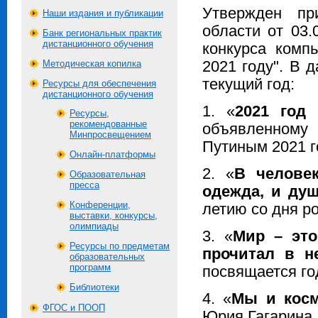
Утвержден пр
Наши издания и публикации
области от 03
Банк региональных практик
дистанционного обучения
конкурса комп
Методическая копилка
2021 году". В
текущий год:
Ресурсы для обеспечения
дистанционного обучения
1. «
2021 год
Ресурсы,
рекомендованные
объявленному
Минпросвещением
Путиным 2021 го
Онлайн-платформы
2. «
В челове
Образовательная
пресса
одежда, и ду
Конференции,
летию со дня р
выставки, конкурсы,
олимпиады
3. «
Мир – это
Ресурсы по предметам
прочитал в н
образовательных
программ
посвящается го
Библиотеки
4. «
Мы и кос
ФГОС и ПООП
Юрия Гагарина.