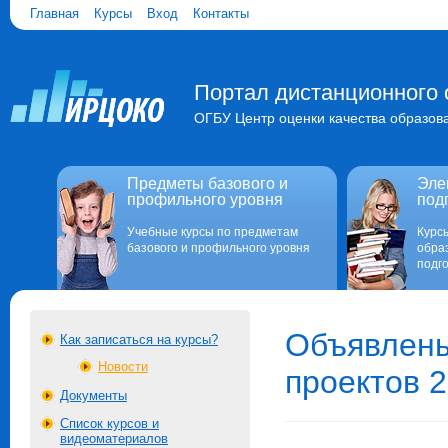
Главная
Курсы
Вход
Контакты
Портал дистанционного 
ОГБУ Центр оценки качества образов
Предметы базового и
Эле
профильного уровня
под
Учебные курсы по предметам
Курс
базового и профильного уровня
обра
подго
Объявлены
Как записаться на курсы?
Новости
проектов 2
Документы
Список курсов и
видеоматериалов