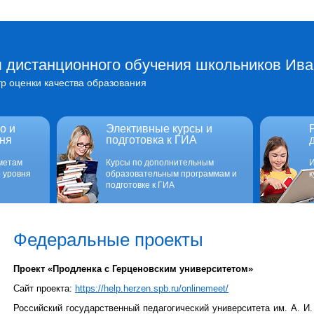
 дистанционного обучения школьников Ива
р оценки качества образования
о и
Элективные курсы и
ня
подготовка к ГИА
метам
Курсы по дополнительным
И
 уровня
образовательным программам и
к
подготовке к ГИА
Федеральные проекты
Проект «Продленка с Герценовским университетом»
Сайт проекта:
https://help.herzen.spb.ru/onlinemeet/
Российский государственный педагогический университета им. А. И