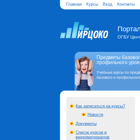
Главная
Курсы
Вход
Контакты
Портал
ОГБУ Цент
Предметы базовог
профильного уров
Учебные курсы по пред
базового и профильного
Как записаться на курсы?
Новости
Документы
Список курсов и
видеоматериалов