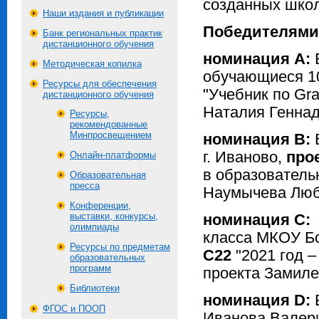
созданных шко
Наши издания и публикации
Победителями 
Банк региональных практик
дистанционного обучения
номинация А:
Б
Методическая копилка
обучающиеся 1
Ресурсы для обеспечения
"Учебник по Gr
дистанционного обучения
Наталия Геннад
Ресурсы,
рекомендованные
Минпросвещением
номинация В:
г. Иваново,
про
Онлайн-платформы
в образователь
Образовательная
пресса
Наумычева Люб
Конференции,
выставки, конкурсы,
номинация С:
олимпиады
класса МКОУ Б
Ресурсы по предметам
С22
"2021 год –
образовательных
программ
проекта Замиле
Библиотеки
номинация D:
Б
ФГОС и ПООП
Иванова Валери