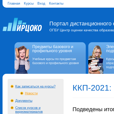
Главная
Курсы
Вход
Контакты
Портал дистанционного 
ОГБУ Центр оценки качества образов
Предметы базового и
Эле
профильного уровня
под
Учебные курсы по предметам
Курс
базового и профильного уровня
обра
подго
ККП-2021: 
Как записаться на курсы?
Новости
Документы
Список курсов и
Подведены итог
видеоматериалов