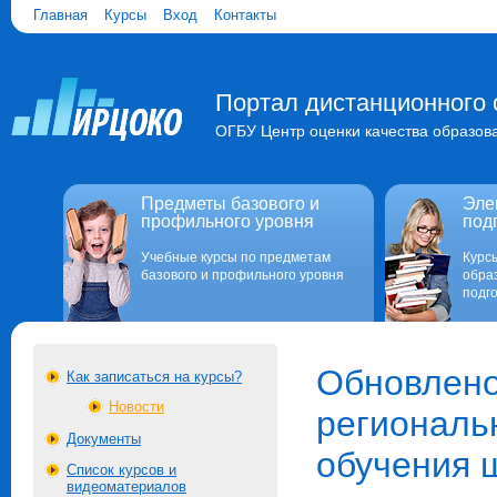
Главная
Курсы
Вход
Контакты
Портал дистанционного 
ОГБУ Центр оценки качества образов
Предметы базового и
Эле
профильного уровня
под
Учебные курсы по предметам
Курс
базового и профильного уровня
обра
подго
Обновлено
Как записаться на курсы?
Новости
региональ
Документы
обучения 
Список курсов и
видеоматериалов