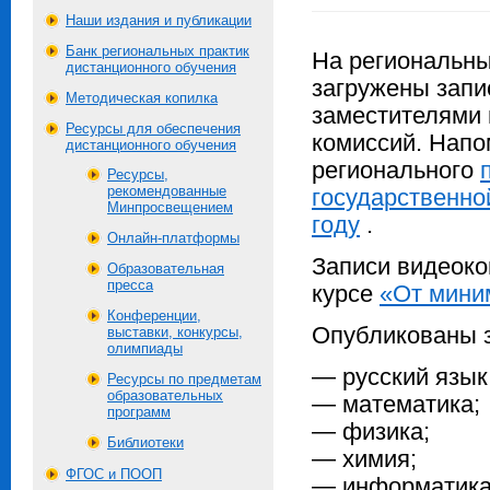
Наши издания и публикации
Банк региональных практик
На региональны
дистанционного обучения
загружены запи
Методическая копилка
заместителями
Ресурсы для обеспечения
комиссий. Напо
дистанционного обучения
регионального
Ресурсы,
рекомендованные
государственно
Минпросвещением
году
.
Онлайн-платформы
Записи видеоко
Образовательная
пресса
курсе
«От мини
Конференции,
Опубликованы 
выставки, конкурсы,
олимпиады
— русский язык
Ресурсы по предметам
образовательных
— математика;
программ
— физика;
Библиотеки
— химия;
ФГОС и ПООП
— информатика