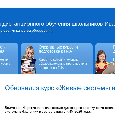
 дистанционного обучения школьников Ива
р оценки качества образования
о и
Элективные курсы и
ня
подготовка к ГИА
метам
Курсы по дополнительным
И
 уровня
образовательным программам и
к
подготовке к ГИА
Обновился курс «Живые системы в
Внимание! На региональном портале дистанционного обучения школ
системы в биологии» в соответствии с КИМ 2026 года.