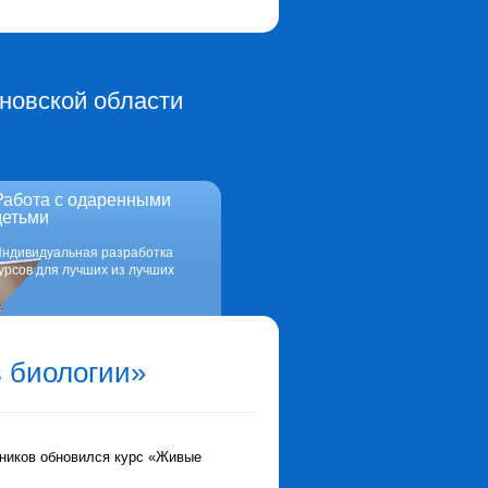
новской области
Работа с одаренными
детьми
ндивидуальная разработка
урсов для лучших из лучших
 биологии»
ьников обновился курс «Живые