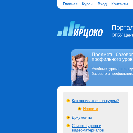
Главная
Курсы
Вход
Контакты
Портал
ОГБУ Цент
Предметы базовог
профильного уров
Учебные курсы по пред
базового и профильного
Как записаться на курсы?
Новости
Документы
Список курсов и
видеоматериалов