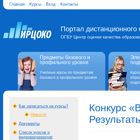
Главная
Курсы
Вход
Контакты
Портал дистанционного 
ОГБУ Центр оценки качества образов
Предметы базового и
Эле
профильного уровня
под
Учебные курсы по предметам
Курс
базового и профильного уровня
обра
подго
Конкурс «
Как записаться на курсы?
Новости
Результат
Документы
Список курсов и
видеоматериалов