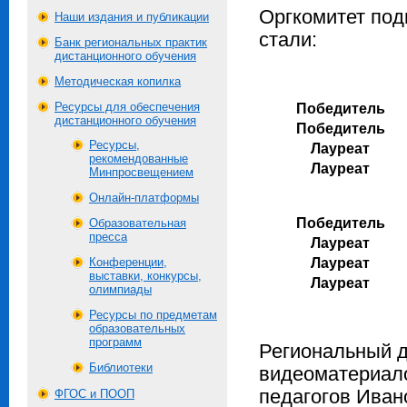
Оргкомитет под
Наши издания и публикации
стали:
Банк региональных практик
дистанционного обучения
Методическая копилка
Ресурсы для обеспечения
Победитель
дистанционного обучения
Победитель
Ресурсы,
Лауреат
рекомендованные
Лауреат
Минпросвещением
Онлайн-платформы
Победитель
Образовательная
пресса
Лауреат
Конференции,
Лауреат
выставки, конкурсы,
Лауреат
олимпиады
Ресурсы по предметам
образовательных
программ
Региональный д
Библиотеки
видеоматериал
педагогов Ивано
ФГОС и ПООП