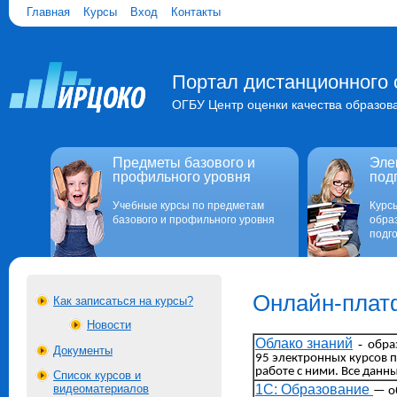
Главная
Курсы
Вход
Контакты
Портал дистанционного 
ОГБУ Центр оценки качества образов
Предметы базового и
Эле
профильного уровня
под
Учебные курсы по предметам
Курс
базового и профильного уровня
обра
подго
Онлайн-пла
Как записаться на курсы?
Новости
Облако знаний
-
образ
Документы
95 электронных курсов п
работе с ними. Все данны
Список курсов и
1С: Образование
видеоматериалов
— о