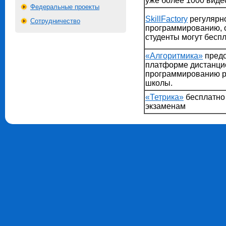
уже более 1000 виде
Федеральные проекты
SkillFactory
регулярн
Сотрудничество
программированию, о
студенты могут беспл
«Алгоритмика»
предо
платформе дистанцио
программированию р
школы.
«Тетрика»
бесплатно 
экзаменам