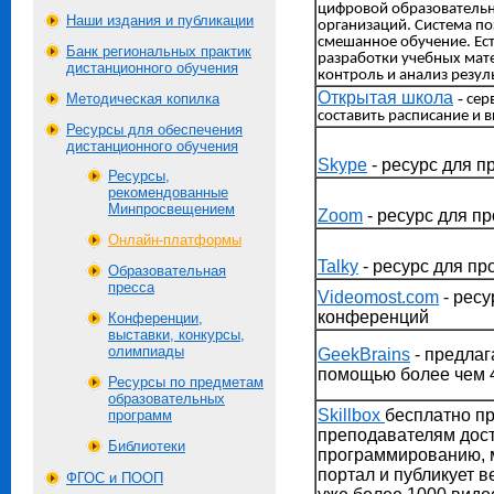
цифровой образовательн
Наши издания и публикации
организаций. Система по
смешанное обучение. Ес
Банк региональных практик
разработки учебных мате
дистанционного обучения
контроль и анализ резул
Открытая школа
-
Методическая копилка
сер
составить расписание и 
Ресурсы для обеспечения
дистанционного обучения
Skype
- ресурс для 
Ресурсы,
рекомендованные
Минпросвещением
Zoom
- ресурс для п
Онлайн-платформы
Talky
- ресурс для п
Образовательная
пресса
Videomost.com
- ресу
конференций
Конференции,
выставки, конкурсы,
олимпиады
GeekBrains
- предлаг
помощью более чем 4
Ресурсы по предметам
образовательных
Skillbox
бесплатно пр
программ
преподавателям досту
Библиотеки
программированию, м
портал и публикует 
ФГОС и ПООП