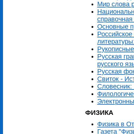
Мир слова р
Национальн
справочная
Основные п
Российское
литературы:
Рукописные
Русская гр
русского я
Русская фон
Свиток - Ис
Словесник: 
Филологичес
Электронны
ФИЗИКА
Физика в О
Газета "Физ