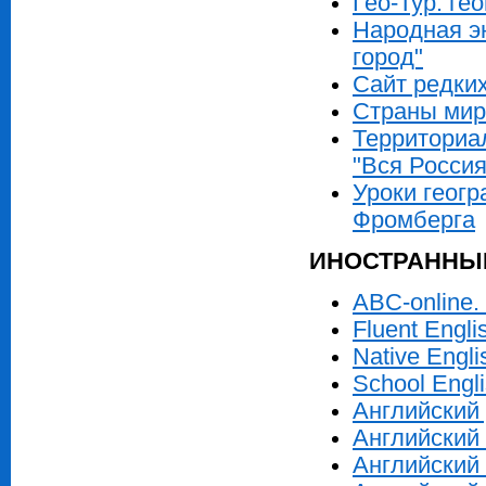
Гео-Тур: ге
Народная э
город"
Сайт редки
Страны мир
Территориал
"Вся Росси
Уроки геогр
Фромберга
ИНОСТРАННЫЕ
ABC-online.
Fluent Engl
Native Engl
School Engl
Английский
Английский
Английский 