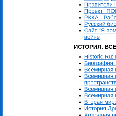
Правители 
Проект "ПО
РККА - Раб
Русский би
Сайт "Я по
войне
ИСТОРИЯ. ВС
Historic.Ru
Биография.
Всемирная 
Всемирная 
пространст
Всемирная и
Всемирная и
Вторая миро
История Др
Холодная в