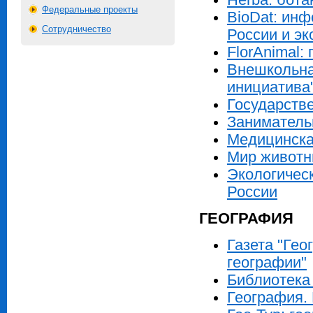
Федеральные проекты
BioDat: ин
Сотрудничество
России и эк
FlorAnimal:
Внешкольна
инициатива
Государств
Заниматель
Медицинска
Мир живот
Экологичес
России
ГЕОГРАФИЯ
Газета "Гео
географии"
Библиотека
География.