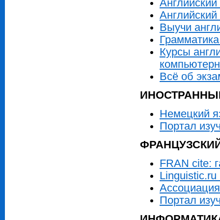
Английский
Английский
Выучи англ
Грамматика
Курсы англи
компьютер
Всё об экз
ИНОСТРАННЫЕ
Немецкий я
Портал изу
ФРАНЦУЗСКИ
FRAN cite: 
Linguistic.r
Ассоциация
Портал изуч
ИНФОРМАТИКА