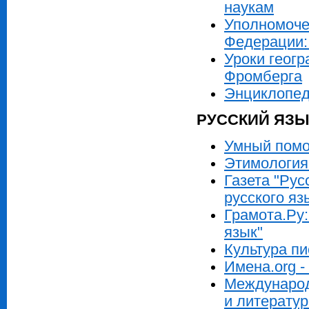
наукам
Уполномоче
Федерации:
Уроки геогр
Фромберга
Энциклопед
РУССКИЙ ЯЗЫ
Умный помо
Этимология 
Газета "Рус
русского яз
Грамота.Ру
язык"
Культура п
Имена.org 
Международ
и литерату