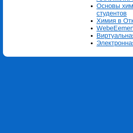
Основы хим
студентов
Химия в От
WebeEement
Виртуальна
Электронная