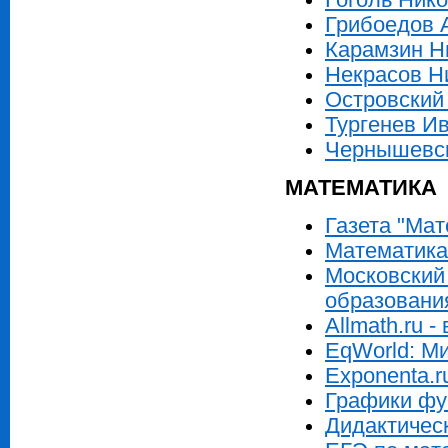
Грибоедов 
Карамзин Н
Некрасов Н
Островский
Тургенев И
Чернышевск
МАТЕМАТИКА
Газета "Мат
Математика
Московский
образован
Allmath.ru 
EqWorld: М
Exponenta.r
Графики фу
Дидактичес