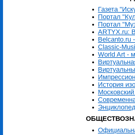
Газета "Иск
Портал "Кул
Портал "Му
ARTYX.ru: 
Belcanto.ru
Classic-Mus
World Art -
Виртуальна
Виртуальны
Импрессио
История изо
Московский
Современна
Энциклопед
ОБЩЕСТВОЗНА
Официальна