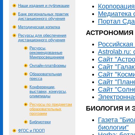
Корпорация
Наши издания и публикации
Медиатека 
Банк региональных практик
дистанционного обучения
Портал Сд
Методическая копилка
АСТРОНОМИЯ
Ресурсы для обеспечения
дистанционного обучения
Российская
Ресурсы,
Astrolab.ru
рекомендованные
Минпросвещением
Сайт "Астро
Сайт "Галак
Онлайн-платформы
Сайт "Косм
Образовательная
пресса
Сайт "План
Конференции,
Сайт "Солн
выставки, конкурсы,
Электронна
олимпиады
Ресурсы по предметам
БИОЛОГИЯ И 
образовательных
программ
Газета "Био
Библиотеки
биологии"
ФГОС и ПООП
Herba: бота