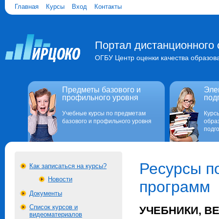
Главная
Курсы
Вход
Контакты
Портал дистанционного 
ОГБУ Центр оценки качества образов
Предметы базового и
Эле
профильного уровня
под
Учебные курсы по предметам
Курс
базового и профильного уровня
обра
подго
Ресурсы п
Как записаться на курсы?
Новости
программ
Документы
Список курсов и
УЧЕБНИКИ, В
видеоматериалов