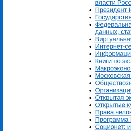
власти Рос
Президент 
Государств
Федеральна
данных, ст
Виртуальна
Интернет-с
Информацио
Книги по эк
Макроэконо
Московская
Обществозна
Организаци
Открытая э
Открытые к
Права чело
Программа 
Соционет: 