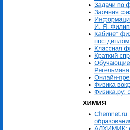
Задачи по 
Заочная фи
Информацио
И. Я. Фили
Кабинет фи
постдиплом
Классная фи
Краткий спр
Обучающие 
Регельмана
Онлайн-пре
Физика вокр
Физика.ру: 
ХИМИЯ
Chemnet.ru
образовани
АЛХИМИК: с