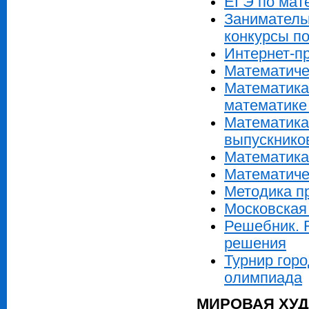
ЕГЭ по мате
Заниматель
конкурсы по
Интернет-пр
Математиче
Математика 
математике 
Математика
выпускнико
Математика
Математиче
Методика п
Московская
Решебник. 
решения
Турнир гор
олимпиада
МИРОВАЯ ХУД